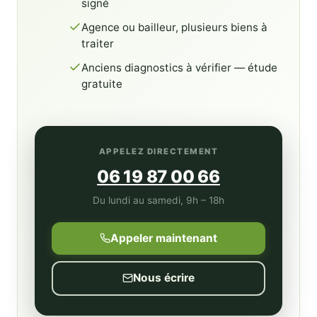
signé
Agence ou bailleur, plusieurs biens à
traiter
Anciens diagnostics à vérifier — étude
gratuite
APPELEZ DIRECTEMENT
06 19 87 00 66
Du lundi au samedi, 9h – 18h
Appeler maintenant
Nous écrire