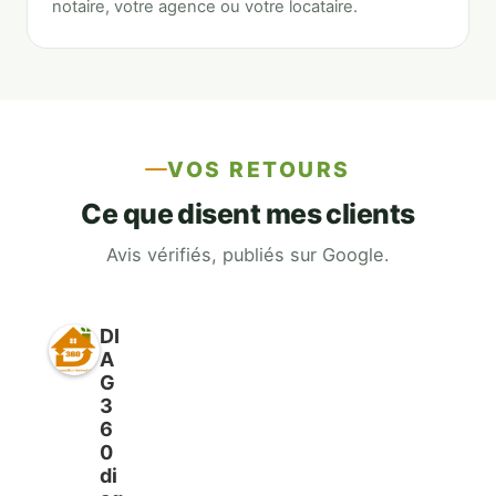
notaire, votre agence ou votre locataire.
VOS RETOURS
Ce que disent mes clients
Avis vérifiés, publiés sur Google.
DI
A
G
3
6
0
di