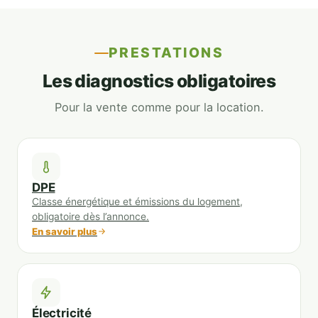
ions 
Nous 
nel. 
so
conc
reco
Je 
mes
erna
mma
reco
ravi
PRESTATIONS
nt les 
ndon
mma
d'a
Les diagnostics obligatoires
résul
s 
nde à 
ir fa
tats 
diag 
100%
appe
Pour la vente comme pour la location.
du 
360 ?
à lui
diagn
pou
ostic. 
le 
Excel
dia
lent 
osti
DPE
Classe énergétique et émissions du logement,
servi
que
obligatoire dès l’annonce.
ce!
nou
En savoir plus
dev
ns 
fair
Électricité