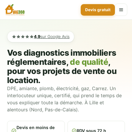
Devis gratuit
Aller
au
4,9
sur Google Avis
contenu
Vos diagnostics immobiliers
réglementaires,
de qualité
,
pour vos projets de vente ou
location.
DPE, amiante, plomb, électricité, gaz, Carrez. Un
interlocuteur unique, certifié, qui prend le temps de
vous expliquer toute la démarche. À Lille et
alentours (Nord, Pas-de-Calais).
Devis en moins de
RDV sous 72 h