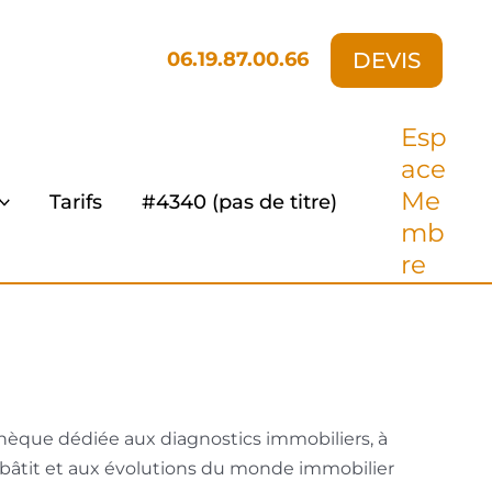
DEVIS
06.19.87.00.66
Esp
ace
Me
Tarifs
#4340 (pas de titre)
mb
re
hèque dédiée aux diagnostics immobiliers, à
u bâtit et aux évolutions du monde immobilier